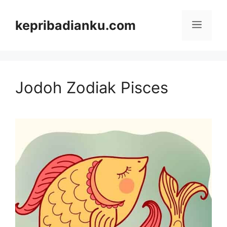
Skip
kepribadianku.com
Menu
to
content
Jodoh Zodiak Pisces