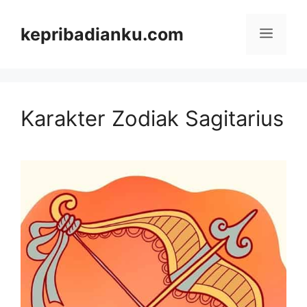
Skip
kepribadianku.com
Menu
to
content
Karakter Zodiak Sagitarius