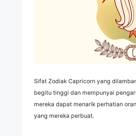
Sifat Zodiak Capricorn yang dilamb
begitu tinggi dan mempunyai pengar
mereka dapat menarik perhatian oran
yang mereka perbuat.